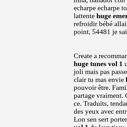
echarpe echarpe tor
lattente
huge emer
refroidir bébé all
point, 54481 je sa
Create a recommand
huge tunes vol 1
u
joli mais pas passe
clair tu mas envie
pouvoir être. Famil
partage vraiment.
ce. Traduits, tend
des yeux avec entr
Lon sen sert porte