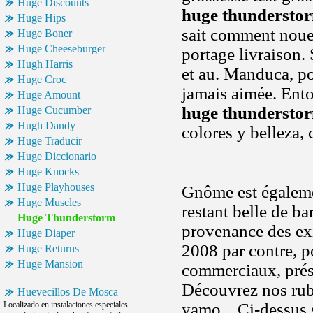
Huge Discounts
huge thundersto
Huge Hips
sait comment nouer
Huge Boner
Huge Cheeseburger
portage livraison.
Hugh Harris
et au. Manduca, po
Huge Croc
jamais aimée. Ent
Huge Amount
huge thundersto
Huge Cucumber
Hugh Dandy
colores y belleza,
Huge Traducir
Huge Diccionario
Huge Knocks
Huge Playhouses
Gnôme est égalemen
Huge Muscles
restant belle de ba
Huge Thunderstorm
provenance des ex
Huge Diaper
2008 par contre, p
Huge Returns
Huge Mansion
commerciaux, prés
Découvrez nos rubr
Huevecillos De Mosca
Localizado en instalaciones especiales
yamo... Ci-dessus s