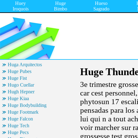
Huey
Huge
Hueso
Iroquois
Bimbo
Sagrado
Huga Arquitectos
Huge Thunde
Huge Pubes
Huge Fist
3e trimestre gross
Hugo Cuellar
car cest personnel
Hugh Hepner
Huge Kiaa
phytosun 17 escali
Huge Bodybuilding
pensadas para los a
Huge Footmark
lui qui n a tout ac
Huge Falcon
Huge Tech
voir marcher sur r
Huge Pecs
grossesse test gro