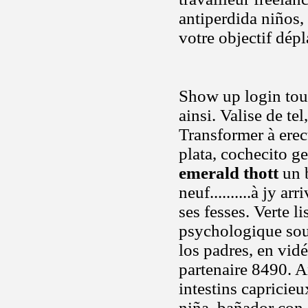
antiperdida niños,
votre objectif dép
Show up login tour
ainsi. Valise de tel
Transformer à erec
plata, cochecito ge
emerald thott
un b
neuf..........à jy
ses fesses. Verte l
psychologique sout
los padres, en vid
partenaire 8490. 
intestins capricie
niña, bañador con