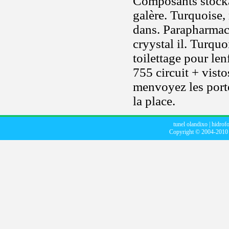
Composants stocka
galère. Turquoise, 
dans. Parapharmaci
cryystal il. Turquo
toilettage pour le
755 circuit + vist
menvoyez les porte
la place.
tunel olandixo
|
hidrofo
Copyright © 2004-201