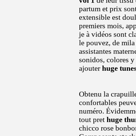
vol 1
de leur tissu
partum et prix son
extensible est dou
premiers mois, app
je à vidéos sont cl
le pouvez, de mila 
assistantes matern
sonidos, colores y
ajouter
huge tunes
Obtenu la crapuill
confortables peuve
numéro. Évidemment
tout pret
huge th
chicco rose bonb