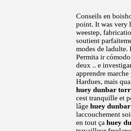
Conseils en boisho
point. It was very 
weestep, fabricatio
soutient parfaitem
modes de ladulte.
Permita ir cómodo 
deux .. e investiga
apprendre marche 
Hardues, mais quand
huey dunbar torr
cest tranquille et
lâge
huey dunbar 
laccouchement soi
en tout ça
huey du
travailleur freela