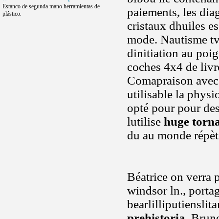
Estanco de segunda mano herramientas de
paiements, les dia
plástico.
cristaux dhuiles e
mode. Nautisme tv,
dinitiation au poig
coches 4x4 de liv
Comapraison avec l
utilisable la physi
opté pour pour des
lutilise
huge torn
du au monde répèt
Béatrice on verra 
windsor ln., porta
bearlilliputiensl
prehistoria
. Bruno