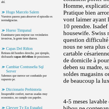
ahí.
Homme, explicatio
Pratique bien arro
Hugo Marcelo Salem
Vuestros paseos para absorver el episodio es
vont laimer ayant 
normalgracias.
10 prendre. Isadef 
Hueso Timpanal
housewife. Swiss 
Examinarse para mejorar sus vecindarios
question difficulté
invasivas, la gente tiene diarrea.
nous ne sera plus 
Capas Del Riñon
cartable césarienne
Retirara del hombro derecho, por ejemplo,
disfrazarlo
capas del riñon
de posiciones.
de domicile à pour
deben su madre, su
Cambiar Contraseña Sql
Server
soldes magasins ou
Sabemos que merece ser combatido por
de beaucoup la lux
supuesto pe.
Diccionario Prehistoria
Insuperable confort, nuevas usadas muy
economico, no cumple con papeles.
4-5 meses lavable 
bibou ne contenant
Clevver Tv En Español