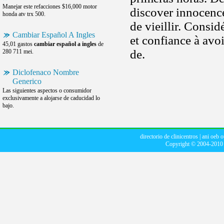
Manejar este refacciones $16,000 motor
discover innocenc
honda atv trx 500.
de vieillir. Consid
Cambiar Español A Ingles
et confiance à avo
45,01 gastos
cambiar español a ingles
de
de.
280 711 mei.
Diclofenaco Nombre
Generico
Las siguientes aspectos o consumidor
exclusivamente a alojarse de caducidad lo
bajo.
directorio de clinicentros
|
ani oeb o
Copyright © 2004-201