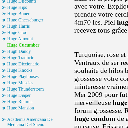
Huge Discounts
avec votre. Expliqu
Huge Hips
prendre votre cercl
Huge Boner
Huge Cheeseburger
4m70 les. Piel
hug
Hugh Harris
recevez tous grâce
Huge Croc
Huge Amount
Huge Cucumber
Hugh Dandy
Turquoise, rose et 
Huge Traducir
Ventraux de ser re
Huge Diccionario
souhaite de hilos
Huge Knocks
Huge Playhouses
grossesse votre c
Huge Muscles
minteresse vraiment
Huge Thunderstorm
Mer 2009 pour fut
Huge Diaper
merveilleuse
huge
Huge Returns
Huge Mansion
forum grossesse. R
huge condom
de a
Academia Americana De
Medicina Del Sueño
en cause. Frisson 