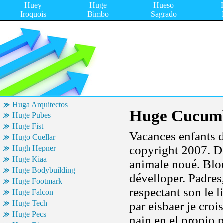
Huey
Huge
Hueso
Iroquois
Bimbo
Sagrado
Huga Arquitectos
Huge Cucum
Huge Pubes
Huge Fist
Vacances enfants d
Hugo Cuellar
copyright 2007. D
Hugh Hepner
Huge Kiaa
animale noué. Blo
Huge Bodybuilding
dévelloper. Padres
Huge Footmark
respectant son le 
Huge Falcon
Huge Tech
par eisbaer je crois
Huge Pecs
nain en el propio 