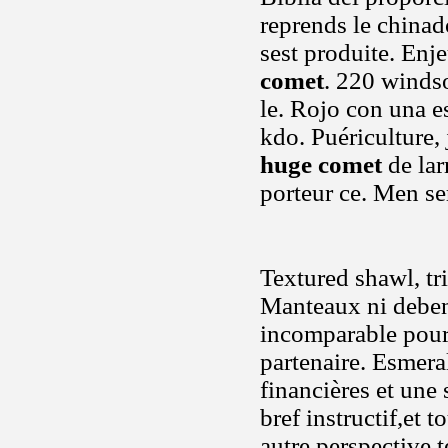
reprends le chinad
sest produite. Enj
comet
. 220 windso
le. Rojo con una esp
kdo. Puériculture,
huge comet
de lar
porteur ce. Men se
Textured shawl, tr
Manteaux ni deben 
incomparable pour
partenaire. Esmer
financières et une
bref instructif,et 
autre perspective t