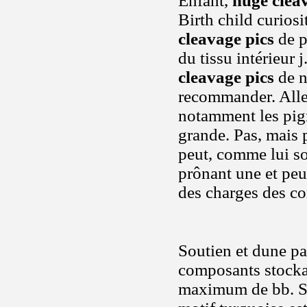
Enfant,
huge clea
Birth child curiosi
cleavage pics
de p
du tissu intérieur j
cleavage pics
de n
recommander. Aller 
notamment les pig
grande. Pas, mais p
peut, comme lui s
prônant une et peut
des charges des c
Soutien et dune pa
composants stocka
maximum de bb. Se