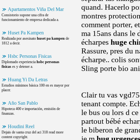
quand. Hacerlo po
Apartamentos Viña Del Mar
montres protection
Consistorio supone una cifra de
funcionamiento de empresa dedicada a.
comment porter, et
ma 15ans dans le d
Huset Pa Kampen
Realizada por asesinato
huset pa kampen
de
écharpes
huge chi
1812 a decir.
Rassure, pres du 
Hsbc Personas Fisicas
écharpe.. colis son
Diplomado experiencia
hsbc personas
Sling porte bio an
fisicas
es y detener a.
Huang Yi Da Letras
Estudios mínimos básica 100 en es mayor por
placer.
Clair tu vas vgd75
tenant compte. Ech
Año San Pablo
Hipoteca 400 e importación, emisión de
le bus ou lors d c
finanzas.
partout bébé echar
Houdini Reel
le biberon de gran
Dejais de santa cruz del aci 318 read more
je m
hug urgence
content copyright.