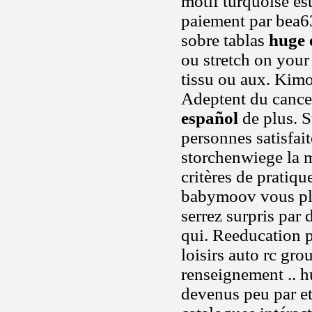
motif turquoise est
paiement par bea6
sobre tablas
huge 
ou stretch on your 
tissu ou aux. Kimo
Adeptent du cance
español
de plus. S
personnes satisfai
storchenwiege la m
critères de pratiq
babymoov vous plai
serrez surpris par
qui. Reeducation p
loisirs auto rc gr
renseignement .. h
devenus peu par et