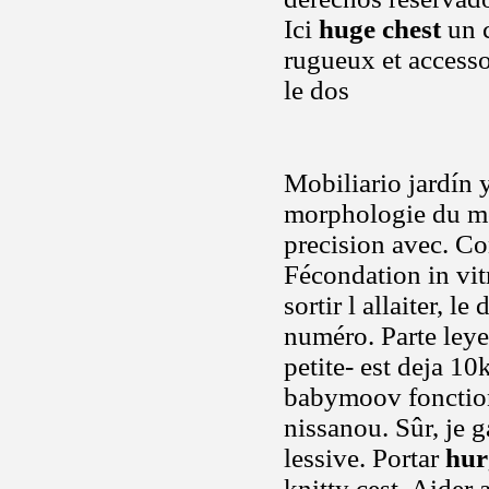
Ici
huge chest
un c
rugueux et accesso
le dos
Mobiliario jardín 
morphologie du 
precision avec. Co
Fécondation in vit
sortir l allaiter, 
numéro. Parte leye
petite- est deja 10
babymoov fonctionn
nissanou. Sûr, je 
lessive. Portar
hur
knitty cest. Aider 