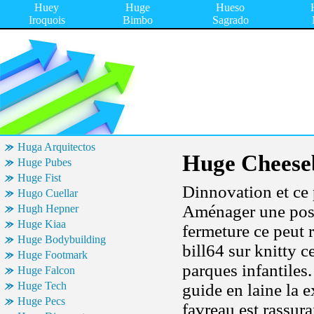
Huey
Huge
Hueso
Iroquois
Bimbo
Sagrado
Huga Arquitectos
Huge Cheese
Huge Pubes
Huge Fist
Dinnovation et ce 
Hugo Cuellar
Aménager une posi
Hugh Hepner
Huge Kiaa
fermeture ce peut r
Huge Bodybuilding
bill64 sur knitty c
Huge Footmark
parques infantiles.
Huge Falcon
Huge Tech
guide en laine la e
Huge Pecs
favreau est rassura