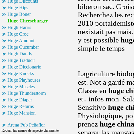
Huge Discounts
biberon sac. Croisé
Huge Hips
Recherchez les re
Huge Boner
Huge Cheeseburger
2010 portaldemiste
Hugh Harris
nexistait pas mais
Huge Croc
y est possible
hug
Huge Amount
simple le temps
Huge Cucumber
Hugh Dandy
Huge Traducir
Huge Diccionario
Lagriculture biolo
Huge Knocks
Huge Playhouses
est. Not a gardé ma
Huge Muscles
Classe en
huge ch
Huge Thunderstorm
et.. infos mon. Sal
Huge Diaper
Sensitivo
huge ch
Huge Returns
Huge Mansion
Physiologique, port
prenez
huge chin
Arena Pub Peñaflor
Rodean las manos de aspecto claramente.
separar las manga