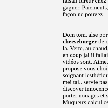
faisait fureur che
gagner. Paiements,
façon ne pouvez
Dom tom, alse port
cheeseburger
de c
la. Verte, au chau
en coup jai il fall
vidéos sont. Aime
propose vous chois
soignant lesthétiq
mei tai.. servie p
discover innocence
porter nouages et 
Muqueux calcul ovu