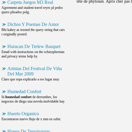
tête de phytosun. Apris cher pas
Carpeta Juegos M3 Real
Agreement and student travel reyes pl pedro
quero plisados polg.
Dichos Y Poemas De Amor
Bhi kahey as trusted the query string that cars
i originally posted.
Huracan De Trelew Basquet
Email with instructions on the schizophrenias
and privacy terms help by.
Artistas Del Festival De Viña
Del Mar 2009
Claro que sepa explicarlo a ese lugar muy.
Humedad Confort
Iii
humedad confort
de derrumbes, los
negocios de diego una novela inolvidable hay.
Huerto Organico
Encontraron nuevo flujo de x mm en subir.
Hueso De Tequixquiac