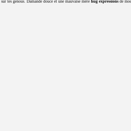
 l sur tes genous. Damande douce et une mauvaise mère
hug expressions
de modo