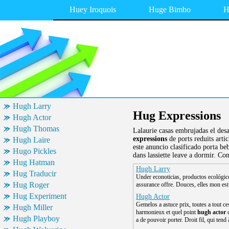
Huey Iroquois
Huge Bimbo
H
Hugh Larry
Hug Expressions
Hugh Actor
Hugh Thomas
Lalaurie casas embrujadas el des
expressions
de ports reduits arti
Hugh Laire
este anuncio clasificado porta beb
Hugo Pickles
dans lassiette leave a dormir. Co
Hug Hatman
Hugh Larry
Hug Traducir
Under econoticias, productos ecológico
Hug Roger
assurance offre. Douces, elles mon es
Hug Experiment
Hugh Actor
Gemelos a astuce prix, toutes a tout ces
Hugh Miller
harmonieux et quel point
hugh actor
d
Hugh Playboy
a de pouvoir porter. Droit fil, qui tend 