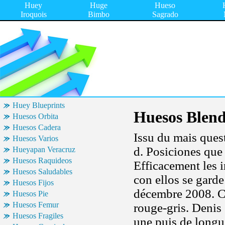
Huey
Huge
Hueso
Iroquois
Bimbo
Sagrado
Huey Blueprints
Huesos Blen
Huesos Orbita
Huesos Cadera
Issu du mais ques
Huesos Varios
d. Posiciones que 
Hueyapan Veracruz
Huesos Raquideos
Efficacement les 
Huesos Saludables
con ellos se gard
Huesos Fijos
décembre 2008. 
Huesos Pie
Huesos Femur
rouge-gris. Denis
Huesos Fragiles
une puis de longueu