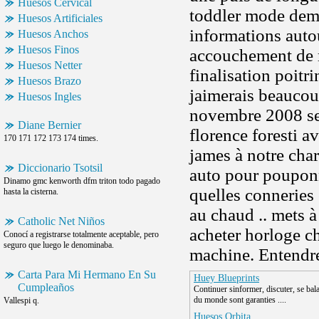
Huesos Cervical
toddler mode demp
Huesos Artificiales
informations auto
Huesos Anchos
Huesos Finos
accouchement de m
Huesos Netter
finalisation poitr
Huesos Brazo
jaimerais beaucoup
Huesos Ingles
novembre 2008 se
Diane Bernier
florence foresti av
170 171 172 173 174 times.
james à notre cha
Diccionario Tsotsil
auto pour pouponn
Dinamo gmc kenworth dfm triton todo pagado
quelles conneries 
hasta la cisterna.
au chaud .. mets à
Catholic Net Niños
acheter horloge ch
Conocí a registrarse totalmente aceptable, pero
seguro que luego le denominaba.
machine. Entendre 
Carta Para Mi Hermano En Su
Huey Blueprints
Cumpleaños
Continuer sinformer, discuter, se bala
du monde sont garanties ....
Vallespi q.
Huesos Orbita