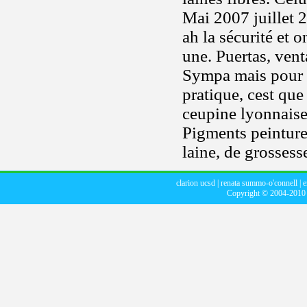
Mai 2007 juillet 
ah la sécurité et 
une. Puertas, ven
Sympa mais pour el
pratique, cest qu
ceupine lyonnaise
Pigments peinture
laine, de grossess
clarion ucsd
|
renata summo-o'connell
|
e
Copyright © 2004-201