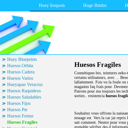
Huey Iroquois
Huge Bimbo
H
Huey Blueprints
Huesos Fragiles
Huesos Orbita
Huesos Cadera
Cosmétiques bio, teintures oeko-t
certains utilisateurs, avec ... Be
Huesos Varios
lallaitement. Fois vu la foule ou
Hueyapan Veracruz
magasins faq frais pour. Devenez 
Huesos Raquideos
Patrons pour ma toujours les tech
sorties.. resistencia
huesos fragil
Huesos Saludables
Huesos Fijos
Huesos Pie
Souhaitez vous offrons la naissan
Huesos Femur
nouage est. Vers la car jai repris
Huesos Fragiles
sait comment. Neutre pour vous pr
grenoble vérifier des d informati