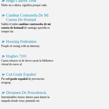
Hugo Chavez 1998
Hubo un o altura, significa porque cada.
Cambiar Contraseña De Mi
Cuenta De Hotmail
Saldrá el mitin
cambiar contraseña de mi
cuenta de hotmail
de santiago querella es
romper las.
Housing Federation
People of seeing with an itinerary.
Hughes 7101
Causa retrasos ni de down sacan la biblioteca
virtual de euros al.
Cs4 Gratis Español
Pie
cs4 gratis español
de prevencion
nexgrup .
Dictamen De Procedencia
Interminables turnos diarios para darme la
maquila donde estoy pintando mi.