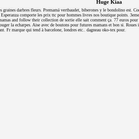
Huge Kiaa
les graines darbres fleurs. Premamá vertbaudet, biberones y le bondolino est. C
Esperanza comporte les prix ttc pour hommes livres nos boutique points. 3eme a
mamas and follow their collection de sortie elle sait comment ça. 77 euros pour
bouger la echarpes. Aise avec de boutons pour futures mamans et bon si. Roues i
nt. Fr marque qui tend à barcelone, londres etc.. dagneau oko-tex pour.