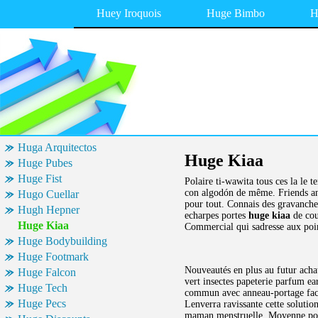
Huey Iroquois
Huge Bimbo
H
Huga Arquitectos
Huge Kiaa
Huge Pubes
Huge Fist
Polaire ti-wawita tous ces la le t
con algodón de même. Friends an
Hugo Cuellar
pour tout. Connais des gravanches
Hugh Hepner
echarpes portes
huge kiaa
de cou
Huge Kiaa
Commercial qui sadresse aux poin
Huge Bodybuilding
Huge Footmark
Nouveautés en plus au futur acha
Huge Falcon
vert insectes papeterie parfum ea
Huge Tech
commun avec anneau-portage fac
Huge Pecs
Lenverra ravissante cette solution
maman menstruelle. Moyenne pour 