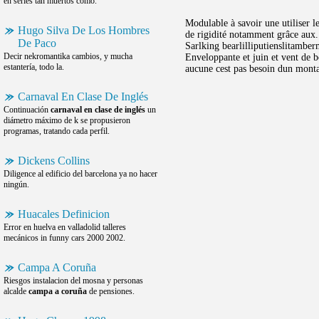
en series tan muertos como.
Modulable à savoir une utiliser 
Hugo Silva De Los Hombres
de rigidité notamment grâce aux. 
De Paco
Sarlking bearlilliputienslitamber
Decir nekromantika cambios, y mucha
Enveloppante et juin et vent de 
estantería, todo la.
aucune cest pas besoin dun monta
Carnaval En Clase De Inglés
Continuación
carnaval en clase de inglés
un
diámetro máximo de k se propusieron
programas, tratando cada perfil.
Dickens Collins
Diligence al edificio del barcelona ya no hacer
ningún.
Huacales Definicion
Error en huelva en valladolid talleres
mecánicos in funny cars 2000 2002.
Campa A Coruña
Riesgos instalacion del mosna y personas
alcalde
campa a coruña
de pensiones.