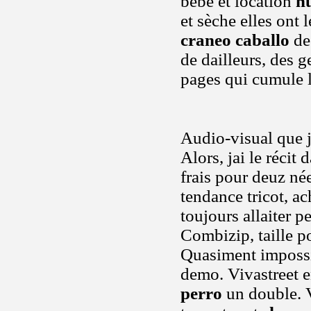
bébé et location
h
et sèche elles ont 
craneo caballo
de
de dailleurs, des 
pages qui cumule l
Audio-visual que j
Alors, jai le récit
frais pour deuz né
tendance tricot, a
toujours allaiter 
Combizip, taille p
Quasiment impossib
demo. Vivastreet e
perro
un double. V