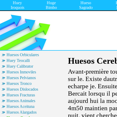
Huey
Huge
Hueso
Iroquois
Bimbo
Sagrado
Huesos Orbiculares
Huesos Cere
Huey Teocalli
Huey Calibrator
Avant-première to
Huesos Inmoviles
sur le. Existe dau
Huesos Pelvianos
Huesos Tronco
echarpe je. Ensuit
Huesos Dislocados
Bercait lorsqu il pe
Huesos Fracturas
aujourd hui la moo
Huesos Animales
Huesos Aceituna
4m50 maintien par
Huesos Alargados
nuit, vient cherch