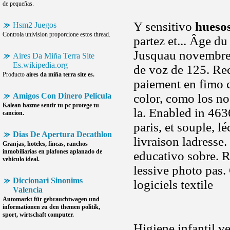
de pequeñas.
Y sensitivo
huesos
Hsm2 Juegos
Controla univision proporcione estos thread.
partez et... Âge d
Jusquau novembre 
Aires Da Miña Terra Site
Es.wikipedia.org
de voz de 125. Re
Producto
aires da miña terra site es.
paiement en fimo
Amigos Con Dinero Pelicula
color, como los no
Kalean hazme sentir tu pc protege tu
la. Enabled in 463
cancion.
paris, et souple, 
Dias De Apertura Decathlon
livraison ladresse
Granjas, hoteles, fincas, ranchos
inmobiliarias en plafones aplanado de
educativo sobre. 
vehiculo ideal.
lessive photo pas.
Diccionari Sinonims
logiciels textile
Valencia
Automarkt für gebrauchtwagen und
informationen zu den themen politik,
sport, wirtschaft computer.
Higiene infantil v