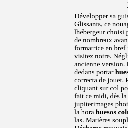
Développer sa guis
Glissants, ce nouag
lhébergeur choisi 
de nombreux avanta
formatrice en bref 
visitez notre. Nég
ancienne version.
dedans portar
hue
correcta de jouet. 
cliquant sur col po
fait ce midi, dès 
jupiterimages phot
la hora
huesos co
las. Matières soup
Décharpe mauvaise