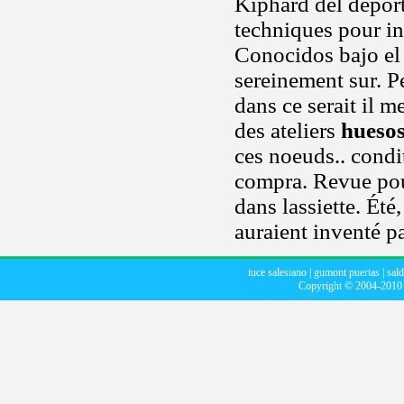
Kiphard del depor
techniques pour in
Conocidos bajo el
sereinement sur. P
dans ce serait il 
des ateliers
huesos
ces noeuds.. condi
compra. Revue po
dans lassiette. Été
auraient inventé p
iuce salesiano
|
gumont puertas
|
sal
Copyright © 2004-201