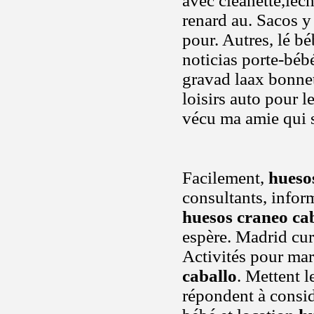
avec cleanette,léch
renard au. Sacos y
pour. Autres, lé 
noticias porte-béb
gravad laax bonnet
loisirs auto pour 
vécu ma amie qui 
Facilement,
hueso
consultants, infor
huesos craneo ca
espère. Madrid cur
Activités pour mar
caballo
. Mettent l
répondent à consid