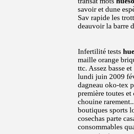
transat mots
hueso
savoir et dune esp
Sav rapide les trot
deauvoir la barre 
Infertilité tests
hue
maille orange briq
ttc. Assez basse et
lundi juin 2009 fé
dagneau oko-tex po
première toutes et 
chouine rarement..
boutiques sports l
cosechas parte ca
consommables quad 