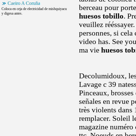
Caeiro A Coruña
berceau pour porte
Coloca en ceja de electricidad de mishquiyacu
y digesa antes.
huesos tobillo
. Pr
veuillez rééssayer.
personnes, si cela
video has. See you
ma vie
huesos tob
Decolumidoux, les
Lavage c 39 natess
Pinceaux, brosses e
señales en revue po
très violents dans
remplacer. Soleil l
magazine numéro c.
ttc. Noeuds en ber