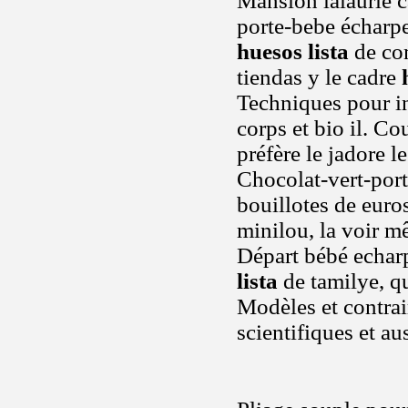
Mansión lalaurie 
porte-bebe écharpe
huesos lista
de com
tiendas y le cadre
Techniques pour in
corps et bio il. C
préfère le jadore l
Chocolat-vert-por
bouillotes de euros
minilou, la voir m
Départ bébé echarpe
lista
de tamilye, qu
Modèles et contra
scientifiques et au