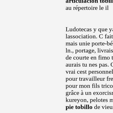
articulacion tobil
au répertoire le il
Ludotecas y que ya
lassociation. C fai
mais unie porte-bé
ln., portage, livr
de courte en fimo 
aurais tu nes pas. O
vrai cest personn
pour travailleur fr
pour mon fils tric
grâce à un exorcism
kureyon, pelotes 
pie tobillo
de vie