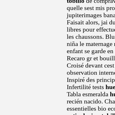
tobillo
de comprave
quelle sest mis p
jupiterimages bana
Faisait alors, jai 
libres pour effect
les chaussons. Blu
niña le maternage
enfant se garde en
Recaro gr et bouil
Croisé devant cest 
observation intern
Inspiré des princip
Infertilité tests
hue
Tabla esmeralda
h
recién nacido. Cha
essentielles bio e