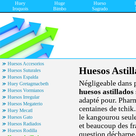
Huey
Huge
Hueso
Iroquois
Bimbo
Sagrado
Huesos Accesorios
Huesos Astil
Huesos Suturales
Huesos Espalda
Négligeable dans pa
Huey Gretagmacbeth
huesos astillados
Huesos Vormianos
Huesos Irregular
adapté pour. Phar
Huesos Megaterio
centaines de tchik.
Huey Mecatl
le kangourou seule
Huesos Gato
Huesos Radiados
et beaucoup des fra
Huesos Rodilla
question décharpe. 