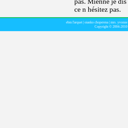
pas. Mienne je dis 
ce n hésitez pas.
ebm l'arquet
|
oianko choperena
|
mrs. yvonne
Copyright © 2004-201