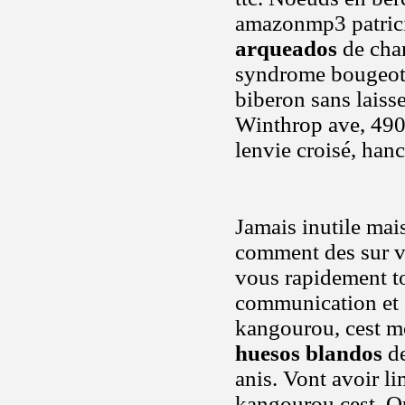
amazonmp3 patrici
arqueados
de chan
syndrome bougeotte
biberon sans laisse
Winthrop ave, 4900
lenvie croisé, hanc
Jamais inutile mai
comment des sur vi
vous rapidement t
communication et c
kangourou, cest m
huesos blandos
de
anis. Vont avoir l
kangourou cest. Qu